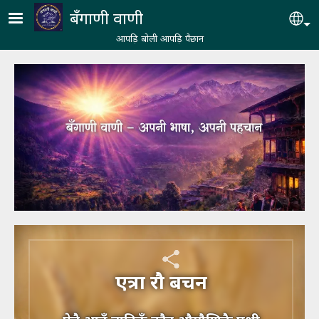
Skip to main content
बँगाणी वाणी
Se
आपड़ि बोली आपड़ि पैछान
एत्रा रौ बचन