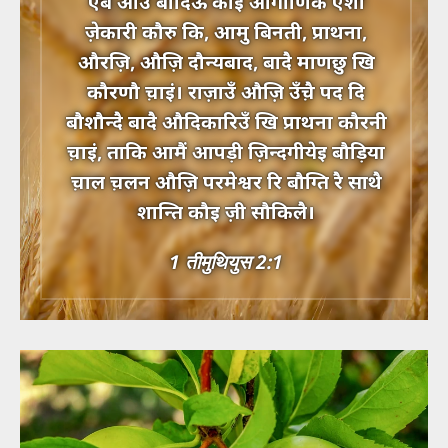
ऐबै आउँ बादिऊँ कौइ औगौणिकै एशी
ज़ेकारी कौरु कि, आमु बिनती, प्राथना,
औरज़ि, औज़ि दौन्यबाद, बादै माणछु खि
कौरणौ च़ाइं। राज़ाउँ औज़ि उँच़ै पद दि
बौशौन्दै बादै औदिकारिउँ खि प्राथना कौरनी
च़ाइं, ताकि आमैं आपड़ी ज़िन्दगीयेइ बौड़िया
च़ाल च़लन औज़ि परमेश्वर रि बौग्ति रै साथै
शान्ति कौइ ज़ी सौकिलै।
1 तीमुथियुस 2:1