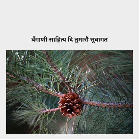
बँगाणी साहित्य दि तुमारौ सुवागत